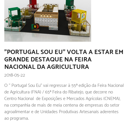
"PORTUGAL SOU EU" VOLTA A ESTAR EM
GRANDE DESTAQUE NA FEIRA
NACIONAL DA AGRICULTURA
2018-05-22
O " Portugal Sou Eu" vai regressar à 55ª edição da Feira Nacional
de Agricultura (FNA) / 65ª Feira do Ribatejo, que decorre no
Centro Nacional de Exposições e Mercados Agrícolas (CNEMA),
na companhia de mais de meia centena de empresas do setor
agroalimentar e de Unidades Produtivas Artesanais aderentes
ao programa.