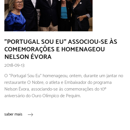
"PORTUGAL SOU EU" ASSOCIOU-SE ÀS
COMEMORAÇÕES E HOMENAGEOU
NELSON ÉVORA
2018-09-13
O "Portugal Sou Eu" homenageou, ontem, durante um jantar no
restaurante O Nobre, o atleta e Embaixador do programa
Nelson Évora, associando-se ás comemorações do 10º
aniversário do Ouro Olímpico de Pequim.
saber mais