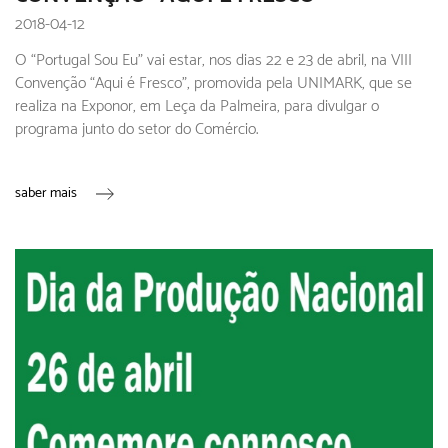
2018-04-12
O “Portugal Sou Eu” vai estar, nos dias 22 e 23 de abril, na VIII
Convenção “Aqui é Fresco”, promovida pela UNIMARK, que se
realiza na Exponor, em Leça da Palmeira, para divulgar o
programa junto do setor do Comércio.
saber mais