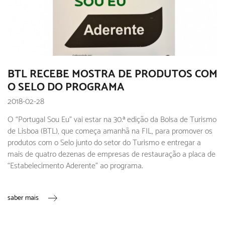
BTL RECEBE MOSTRA DE PRODUTOS COM
O SELO DO PROGRAMA
2018-02-28
O “Portugal Sou Eu” vai estar na 30.ª edição da Bolsa de Turismo
de Lisboa (BTL), que começa amanhã na FIL, para promover os
produtos com o Selo junto do setor do Turismo e entregar a
mais de quatro dezenas de empresas de restauração a placa de
“Estabelecimento Aderente” ao programa.
saber mais