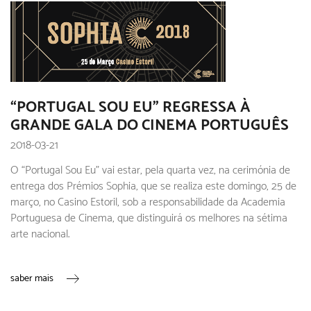
“PORTUGAL SOU EU” REGRESSA À
GRANDE GALA DO CINEMA PORTUGUÊS
2018-03-21
O “Portugal Sou Eu” vai estar, pela quarta vez, na cerimónia de
entrega dos Prémios Sophia, que se realiza este domingo, 25 de
março, no Casino Estoril, sob a responsabilidade da Academia
Portuguesa de Cinema, que distinguirá os melhores na sétima
arte nacional.
saber mais