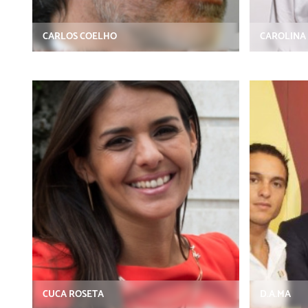
CARLOS COELHO
CAROLINA 
CUCA ROSETA
D.A.MA