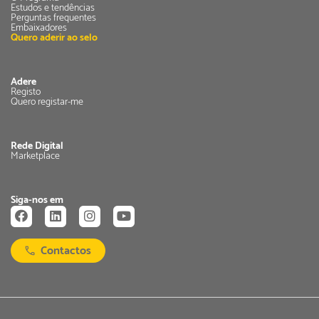
incorporação de valor, como forma de aumentar a
Estudos e tendências
Perguntas frequentes
competitividade das empresas nacionais, em especial das PME,
Embaixadores
Quero aderir ao selo
e a criação de emprego;
e) Explorar as sinergias resultantes da associação de empresas
Adere
e da criação de cadeias de abastecimento.
Registo
Quero registar-me
Rede Digital
Marketplace
Siga-nos em
Contactos