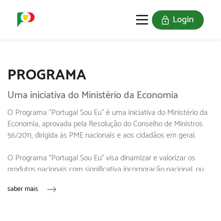
Login
O SELO
REDE DIGITAL
PROGRAMA
Uma iniciativa do Ministério da Economia
O Programa "Portugal Sou Eu" é uma iniciativa do Ministério da
Economia, aprovada pela Resolução do Conselho de Ministros
56/2011, dirigida às PME nacionais e aos cidadãos em geral.
O Programa "Portugal Sou Eu" visa dinamizar e valorizar os
produtos nacionais com significativa incorporação nacional, ou
seja, com valor acrescentado nacional e promoção do consumo
saber mais
informado, através de uma marca ativa e identificável da
produção nacional.