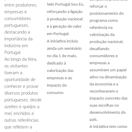
entre produtores,
Selo Portugal Sou Eu,
reforçar o
empresas e
reforçando a ligação
posicionamento do
consumidores
à produção nacional
programa como
portugueses,
e à geração de valor
referência na
destacando a
em Portugal.
valorização da
importância da
A iniciativa incluiu
produção nacional,
indústria em
ainda um seminário
desafiando
Portugal.
no dia 1 de maio,
consumidores e
Ao longo da feira,
empresas a
dedicado à
os visitantes
assumirem um papel
valorização das
tiveram a
ativo na dinamização
oportunidade de
empresas e ao
da economia e a
conhecer e provar
impacto do
diversos produtos
reconhecerem o
consumo.
portugueses, desde
impacto concreto das
azeites e queijos a
suas escolhas no
mel, enchidos e
desenvolvimento do
outras referências
país.
que refletem a
A iniciativa tem como