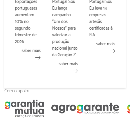
u
Exportações
Portugal Sou
Portugal Sou
E
portuguesas
Eu lança
Eu leva 14
p
aumentam
campanha
empresas
c
10% no
“Um dos
artesãs
d
segundo
Nossos” para
certificadas à
r
trimestre de
valorizar a
FIA
v
2026
produção
p
saber mais
nacional junto
n
is
saber mais
da Geração Z
saber mais
Com o apoio: