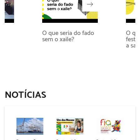
O que seria do fado
O que
sem o xaile?
festa
a sar
NOTÍCIAS