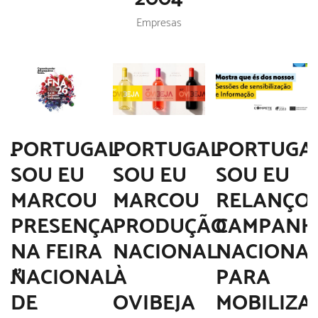
Empresas
AL
PORTUGAL
PORTUGAL
PORTUGA
SOU EU
SOU EU
SOU EU
U
MARCOU
MARCOU
RELANÇO
T
PRESENÇA
PRODUÇÃO
CAMPANH
NA FEIRA
NACIONAL
NACIONA
L”
NACIONAL
À
PARA
DE
OVIBEJA
MOBILIZA