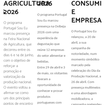
AGRICULTURA
2026
CONSUMI
OS
2026
E
O programa Portugal
EMPRESA
Sou Eu marcou
O programa
presença na Ovibeja
Portugal Sou Eu
O Portugal Sou Eu
marcou presença
2026 com uma
relançou, a 20 de
na Feira Nacional
experiência de
abril, a sua
de Agricultura, que
degustação que
decorreu entre os
campanha de
reúne 12 empresas
dias 6 e 14 de junho,
notoriedade, num
do setor alimentar e
com o objetivo de
momento simbólico
bebidas.
reforçar a
marcado pela
Entre 29 de abril e 3
promoção e
celebração do Dia da
de maio, os visitantes
valorização da
Produção Nacional, a
tiveram a
produção nacional.
26 de abril. Com
oportunidade de
O evento voltou a
presença multimeios
conhecer e provar
afirmar-se como
e uma abordagem
um dos principais
produtos
mobilizadora, a
pontos de encontro
portugueses com
campanha pretendeu