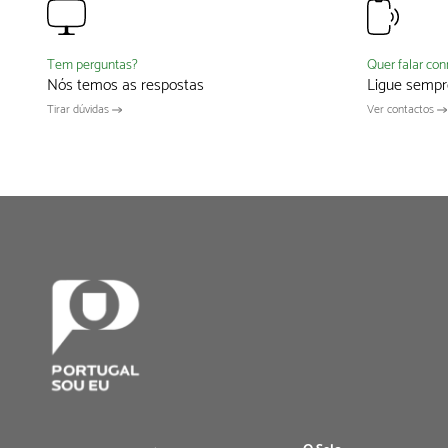
Quer falar co
Tem perguntas?
Ligue sempr
Nós temos as respostas
Ver contactos
Tirar dúvidas