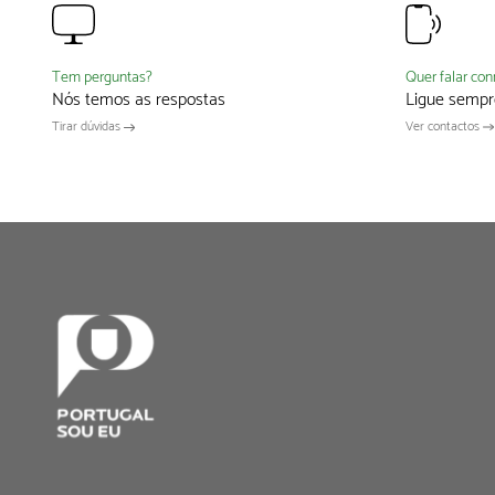
Quer falar co
Tem perguntas?
Ligue sempr
Nós temos as respostas
Ver contactos
Tirar dúvidas