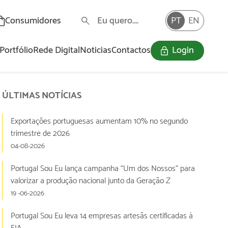
Consumidores
PT
EN
Portfólio
Rede Digital
Noticias
Contactos
Login
O Programa «Portugal Sou Eu» visa a dinamização e valorização da oferta nacional com assinalável incorporação de valor acrescentado e a promoção do consumo informado por parte dos consumidores, através de uma marca ativa e identitária da produção nacional.
ÚLTIMAS NOTÍCIAS
Exportações portuguesas aumentam 10% no segundo
trimestre de 2026
04-08-2026
Portugal Sou Eu lança campanha “Um dos Nossos” para
valorizar a produção nacional junto da Geração Z
19 -06-2026
Portugal Sou Eu leva 14 empresas artesãs certificadas à