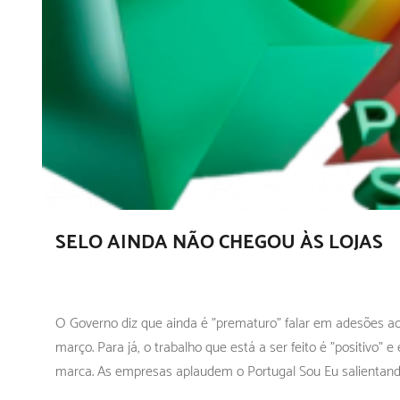
SELO AINDA NÃO CHEGOU ÀS LOJAS
O Governo diz que ainda é "prematuro" falar em adesões ao
março. Para já, o trabalho que está a ser feito é "positivo" 
marca. As empresas aplaudem o Portugal Sou Eu salientando