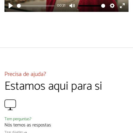
00:31
Play
Mute
Settings
Enter
fulls
Precisa de ajuda?
Estamos aqui para si
Tem perguntas?
Nós temos as respostas
Tirar dúvidas