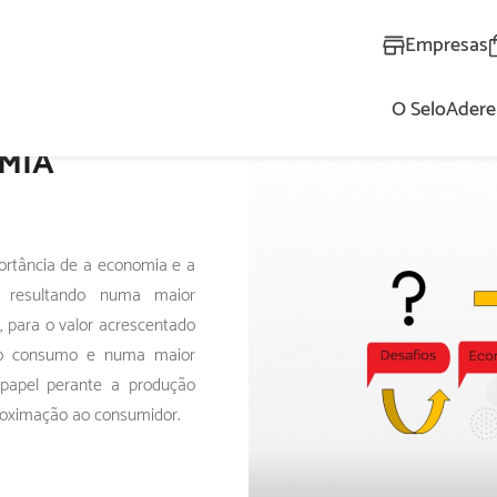
Empresas
O Selo
Adere
AL
MIA
ortância de a economia e a
, resultando numa maior
, para o valor acrescentado
no consumo e numa maior
papel perante a produção
roximação ao consumidor.