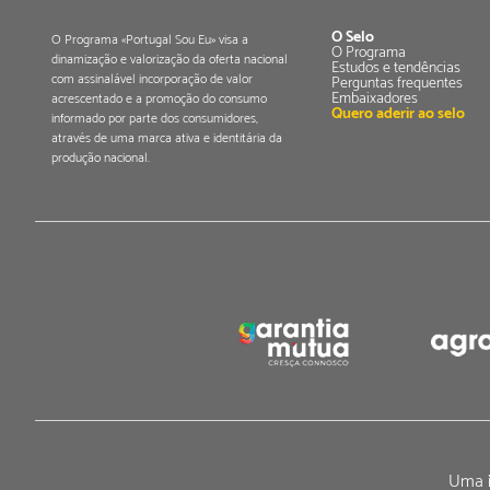
O Selo
O Programa «Portugal Sou Eu» visa a
O Programa
dinamização e valorização da oferta nacional
Estudos e tendências
com assinalável incorporação de valor
Perguntas frequentes
Embaixadores
acrescentado e a promoção do consumo
Quero aderir ao selo
informado por parte dos consumidores,
através de uma marca ativa e identitária da
produção nacional.
Uma i