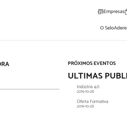
Empresas
O Selo
Adere
AL
ORA
PRÓXIMOS EVENTOS
ULTIMAS PUBL
Indústria 4.0
2019-10-28
Oferta Formativa
2019-10-28