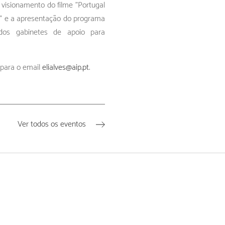
 visionamento do filme "Portugal
u" e a apresentação do programa
zados gabinetes de apoio para
. para o email
elialves@aip.pt
.
Ver todos os eventos