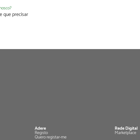
nnosco?
e que precisar
Adere
Rede Digital
Registo
Marketplace
Quero registar-me