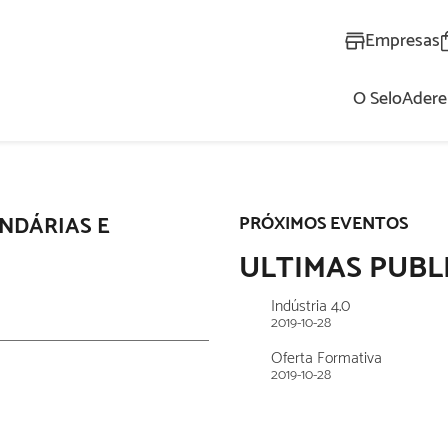
Empresas
O Selo
Adere
AL
NDÁRIAS E
PRÓXIMOS EVENTOS
ULTIMAS PUBL
Indústria 4.0
2019-10-28
Oferta Formativa
2019-10-28