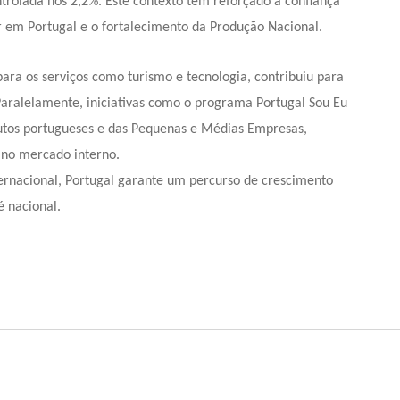
trolada nos 2,2%. Este contexto tem reforçado a confiança
r em Portugal
e o fortalecimento da
Produção Nacional
.
ara os serviços como turismo e tecnologia, contribuiu para
Paralelamente, iniciativas como o programa
Portugal Sou Eu
utos portugueses e das
Pequenas e Médias Empresas
,
 no mercado interno.
ternacional, Portugal garante um percurso de crescimento
é nacional.