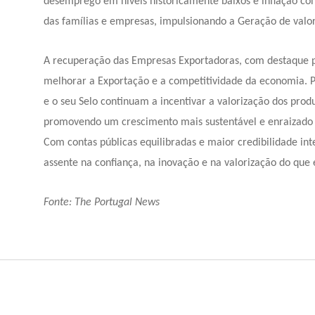
desemprego em níveis historicamente baixos e inflação con
das famílias e empresas, impulsionando a
Geração de valo
A recuperação das
Empresas Exportadoras
, com destaque p
melhorar a
Exportação
e a competitividade da economia. 
e o seu
Selo
continuam a incentivar a valorização dos prod
promovendo um crescimento mais sustentável e enraizado
Com contas públicas equilibradas e maior credibilidade in
assente na confiança, na inovação e na valorização do que 
Fonte: The Portugal News