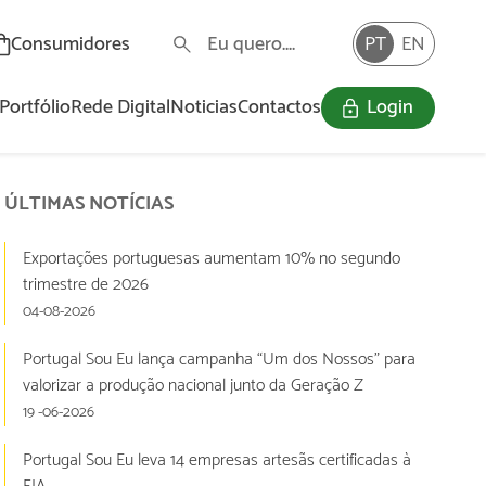
Consumidores
PT
EN
Portfólio
Rede Digital
Noticias
Contactos
Login
O Programa «Portugal Sou Eu» visa a dinamização e valorização da oferta nacional com assinalável incorporação de valor acrescentado e a promoção do consumo informado por parte dos consumidores, através de uma marca ativa e identitária da produção nacional.
ÚLTIMAS NOTÍCIAS
Exportações portuguesas aumentam 10% no segundo
trimestre de 2026
04-08-2026
Portugal Sou Eu lança campanha “Um dos Nossos” para
valorizar a produção nacional junto da Geração Z
19 -06-2026
Portugal Sou Eu leva 14 empresas artesãs certificadas à