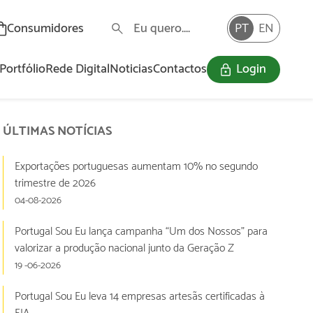
Consumidores
PT
EN
Portfólio
Rede Digital
Noticias
Contactos
Login
O Programa «Portugal Sou Eu» visa a dinamização e valorização da oferta nacional com assinalável incorporação de valor acrescentado e a promoção do consumo informado por parte dos consumidores, através de uma marca ativa e identitária da produção nacional.
ÚLTIMAS NOTÍCIAS
Exportações portuguesas aumentam 10% no segundo
trimestre de 2026
04-08-2026
Portugal Sou Eu lança campanha “Um dos Nossos” para
valorizar a produção nacional junto da Geração Z
19 -06-2026
Portugal Sou Eu leva 14 empresas artesãs certificadas à