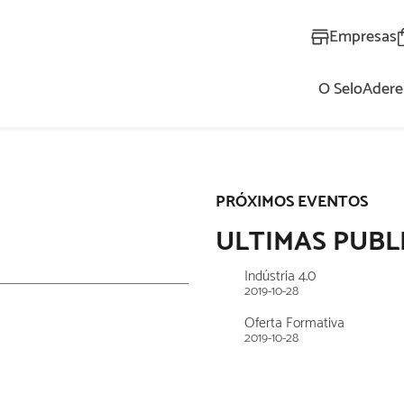
Empresas
O Selo
Adere
AL
PRÓXIMOS EVENTOS
ULTIMAS PUBL
Indústria 4.0
2019-10-28
Oferta Formativa
2019-10-28