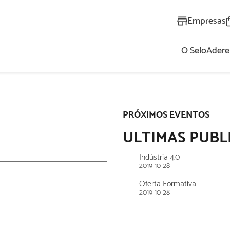
Empresas
O Selo
Adere
AL
PRÓXIMOS EVENTOS
ULTIMAS PUBL
Indústria 4.0
2019-10-28
Oferta Formativa
2019-10-28