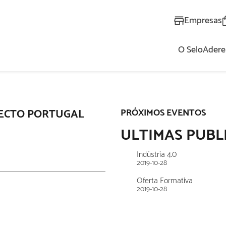
Empresas
O Selo
Adere
AL
JECTO PORTUGAL
PRÓXIMOS EVENTOS
ULTIMAS PUBL
Indústria 4.0
2019-10-28
Oferta Formativa
2019-10-28