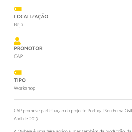
LOCALIZAÇÃO
Beja
PROMOTOR
CAP
TIPO
Workshop
CAP promove participação do projecto Portugal Sou Eu na Ovib
Abril de 2013.
A Ovibeja é uma feira agrícola, mas também da produtção, da