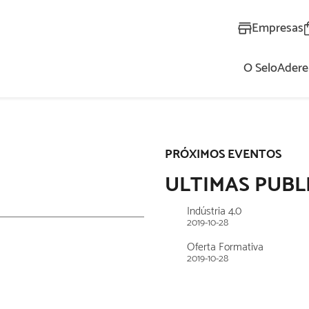
Empresas
O Selo
Adere
AL
PRÓXIMOS EVENTOS
ULTIMAS PUBL
Indústria 4.0
2019-10-28
Oferta Formativa
2019-10-28