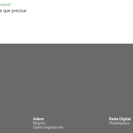
nnosco?
e que precisar
Adere
Rede Digital
Registo
Marketplace
Quero registar-me