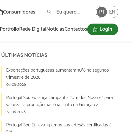
Consumidores
PT
EN
Portfólio
Rede Digital
Noticias
Contactos
Login
O Programa «Portugal Sou Eu» visa a dinamização e valorização da oferta nacional com assinalável incorporação de valor acrescentado e a promoção do consumo informado por parte dos consumidores, através de uma marca ativa e identitária da produção nacional.
ÚLTIMAS NOTÍCIAS
Exportações portuguesas aumentam 10% no segundo
trimestre de 2026
04-08-2026
Portugal Sou Eu lança campanha “Um dos Nossos” para
valorizar a produção nacional junto da Geração Z
19 -06-2026
Portugal Sou Eu leva 14 empresas artesãs certificadas à