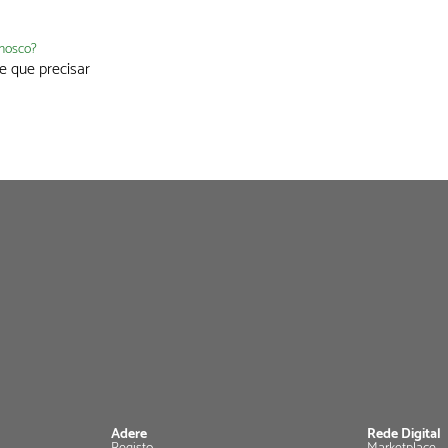
nnosco?
e que precisar
Adere
Rede Digital