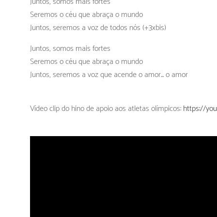
Juntos, somos mais fortes
Seremos o céu que abraça o mundo
Juntos, seremos a voz de todos nós (+3xbis)
Juntos, somos mais fortes
Seremos o céu que abraça o mundo
Juntos, seremos a voz que acende o amor... o amor
Vídeo clip do hino de apoio aos atletas olímpicos:
https://yo