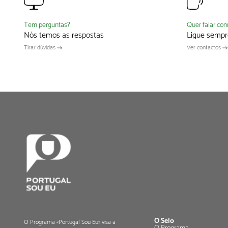
Quer falar co
Tem perguntas?
Ligue sempr
Nós temos as respostas
Ver contactos
Tirar dúvidas
O Selo
O Programa «Portugal Sou Eu» visa a