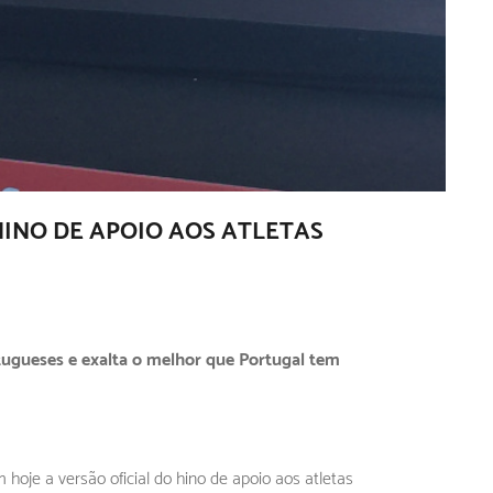
HINO DE APOIO AOS ATLETAS
tugueses e exalta o melhor que Portugal tem
hoje a versão oficial do hino de apoio aos atletas