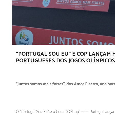
“PORTUGAL SOU EU” E COP LANÇAM 
PORTUGUESES DOS JOGOS OLÍMPICOS
“Juntos somos mais fortes”, dos Amor Electro, une por
O “Portugal Sou Eu” e o Comité Olímpico de Portugal lançam 