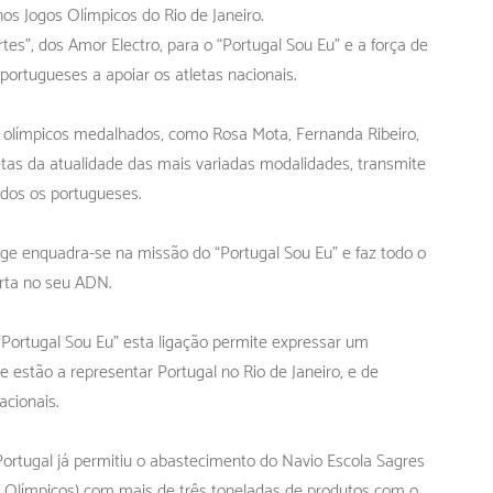
nos Jogos Olímpicos do Rio de Janeiro.
es”, dos Amor Electro, para o “Portugal Sou Eu” e a força de
portugueses a apoiar os atletas nacionais.
as olímpicos medalhados, como Rosa Mota, Fernanda Ribeiro,
etas da atualidade das mais variadas modalidades, transmite
odos os portugueses.
ge enquadra-se na missão do “Portugal Sou Eu” e faz todo o
rta no seu ADN.
Portugal Sou Eu” esta ligação permite expressar um
e estão a representar Portugal no Rio de Janeiro, e de
acionais.
ortugal já permitiu o abastecimento do Navio Escola Sagres
s Olímpicos) com mais de três toneladas de produtos com o