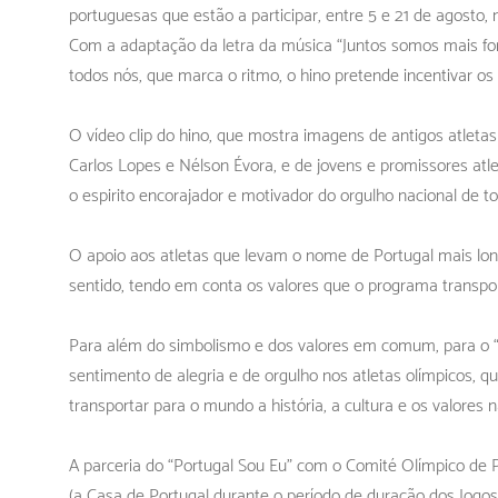
portuguesas que estão a participar, entre 5 e 21 de agosto, 
Com a adaptação da letra da música “Juntos somos mais fort
todos nós, que marca o ritmo, o hino pretende incentivar os 
O vídeo clip do hino, que mostra imagens de antigos atlet
Carlos Lopes e Nélson Évora, e de jovens e promissores atl
o espirito encorajador e motivador do orgulho nacional de t
O apoio aos atletas que levam o nome de Portugal mais lon
sentido, tendo em conta os valores que o programa transpo
Para além do simbolismo e dos valores em comum, para o “
sentimento de alegria e de orgulho nos atletas olímpicos, qu
transportar para o mundo a história, a cultura e os valores n
A parceria do “Portugal Sou Eu” com o Comité Olímpico de P
(a Casa de Portugal durante o período de duração dos Jogo