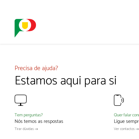
O SELO
REDE DIGIT
Precisa de ajuda?
Estamos aqui para si
Quer falar co
Tem perguntas?
Ligue sempr
Nós temos as respostas
Ver contactos
Tirar dúvidas