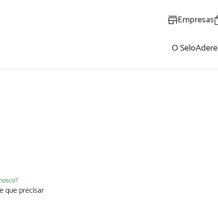
Empresas
O Selo
Adere
AL
nnosco?
e que precisar