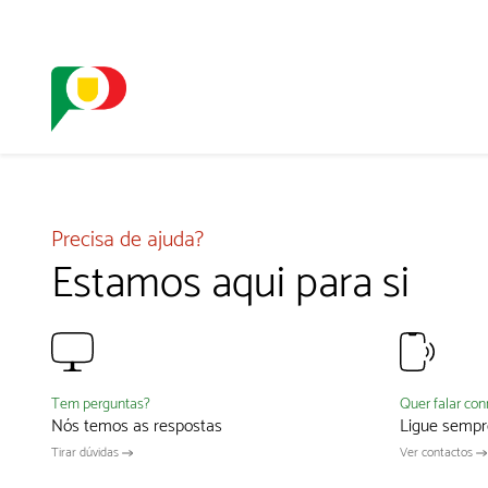
O SELO
REDE DIGIT
Precisa de ajuda?
Estamos aqui para si
Quer falar co
Tem perguntas?
Ligue sempr
Nós temos as respostas
Ver contactos
Tirar dúvidas