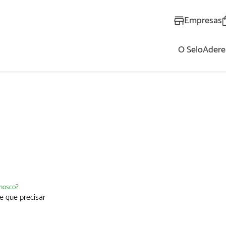
Empresas
O Selo
Adere
AL
nnosco?
e que precisar