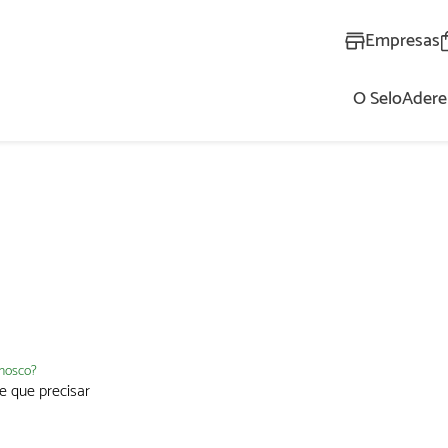
Empresas
O Selo
Adere
AL
nnosco?
e que precisar