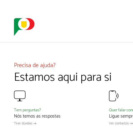
O SELO
REDE DIGIT
Precisa de ajuda?
Estamos aqui para si
Quer falar co
Tem perguntas?
Ligue sempr
Nós temos as respostas
Ver contactos
Tirar dúvidas