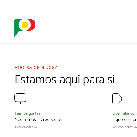
O SELO
REDE DIGIT
Precisa de ajuda?
Estamos aqui para si
Quer falar co
Tem perguntas?
Ligue sempr
Nós temos as respostas
Ver contactos
Tirar dúvidas