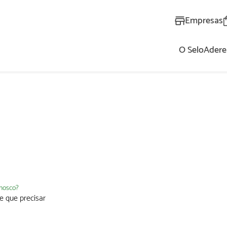
Empresas
O Selo
Adere
AL
nnosco?
e que precisar