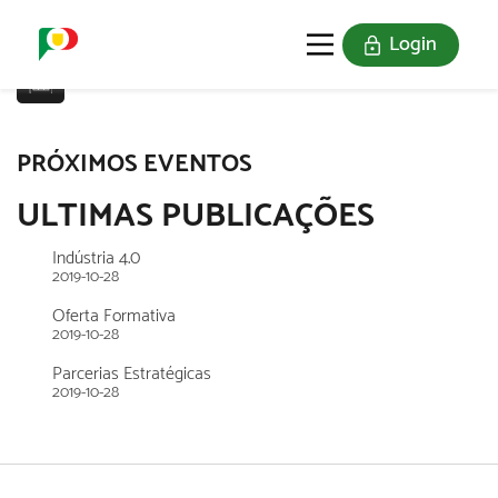
Login
O SELO
REDE DIGITAL
PRÓXIMOS EVENTOS
ULTIMAS PUBLICAÇÕES
Indústria 4.0
2019-10-28
Oferta Formativa
2019-10-28
Parcerias Estratégicas
2019-10-28