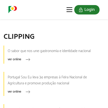
Login
O SELO
REDE DIGITAL
CLIPPING
O sabor que nos une: gastronomia e identidade nacional
ver online
Portugal Sou Eu leva 34 empresas à Feira Nacional de
Agricultura e promove produção nacional
ver online