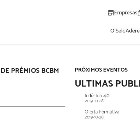
Empresas
O Selo
Adere
AL
 DE PRÉMIOS BCBM
PRÓXIMOS EVENTOS
ULTIMAS PUBL
Indústria 4.0
2019-10-28
Oferta Formativa
2019-10-28