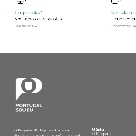
Quer falar co
Tem perguntas?
Ligue sempr
Nós temos as respostas
Ver contactos
Tirar dúvidas
O Selo
O Programa «Portugal Sou Eu» visa a
O Programa
dinamização e valorização da oferta nacional