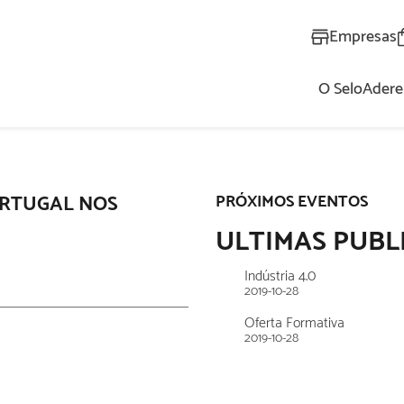
Empresas
O Selo
Adere
AL
ORTUGAL NOS
PRÓXIMOS EVENTOS
ULTIMAS PUBL
Indústria 4.0
2019-10-28
Oferta Formativa
2019-10-28